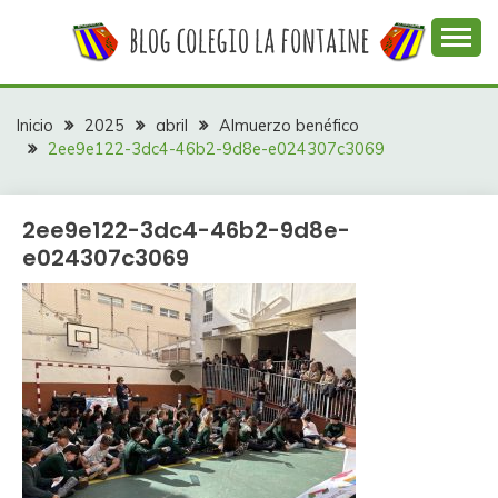
Saltar
al
contenido
Web con contenidos información y actividades del
COLEGIO LA
colegio La Fontaine
FONTAINE
Inicio
2025
abril
Almuerzo benéfico
2ee9e122-3dc4-46b2-9d8e-e024307c3069
2ee9e122-3dc4-46b2-9d8e-
e024307c3069