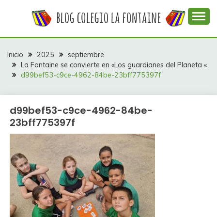
Saltar
al
contenido
Web con contenidos información y actividades del
COLEGIO LA
colegio La Fontaine
FONTAINE
Inicio
2025
septiembre
La Fontaine se convierte en «Los guardianes del Planeta «
d99bef53-c9ce-4962-84be-23bff775397f
d99bef53-c9ce-4962-84be-
23bff775397f