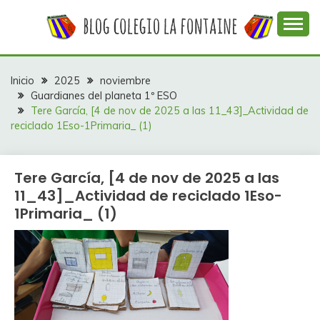
Saltar
al
contenido
Web con contenidos información y actividades del
COLEGIO LA
colegio La Fontaine
FONTAINE
Inicio
2025
noviembre
Guardianes del planeta 1º ESO
Tere García, [4 de nov de 2025 a las 11_43]_Actividad de
reciclado 1Eso-1Primaria_ (1)
Tere García, [4 de nov de 2025 a las
11_43]_Actividad de reciclado 1Eso-
1Primaria_ (1)