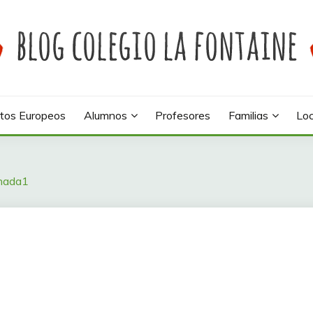
 colegio La Fontaine
INE
tos Europeos
Alumnos
Profesores
Familias
Loc
nada1