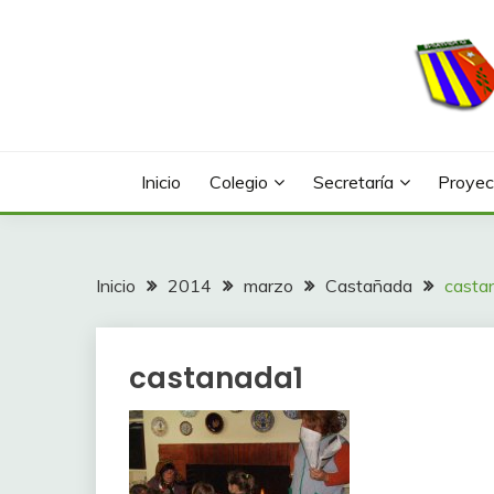
Saltar
al
contenido
Web con contenidos información y actividades del
COLEGIO LA FONTA
Inicio
Colegio
Secretaría
Proyec
Inicio
2014
marzo
Castañada
casta
castanada1