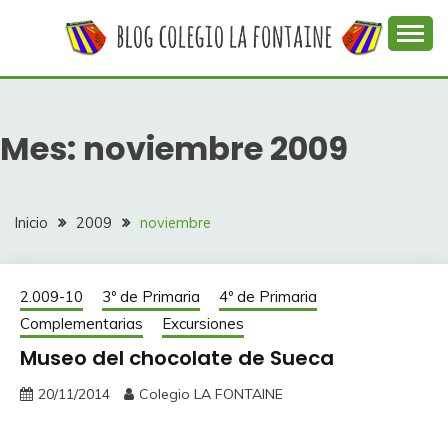
Saltar
al
contenido
Web con contenidos información y actividades del
COLEGIO LA
colegio La Fontaine
FONTAINE
Mes:
noviembre 2009
Inicio
2009
noviembre
2.009-10
3º de Primaria
4º de Primaria
Complementarias
Excursiones
Museo del chocolate de Sueca
20/11/2014
Colegio LA FONTAINE