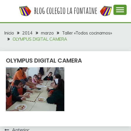
Saltar
al
contenido
Web con contenidos información y actividades del
COLEGIO LA
colegio La Fontaine
FONTAINE
Inicio
2014
marzo
Taller «Todos cocinamos»
OLYMPUS DIGITAL CAMERA
OLYMPUS DIGITAL CAMERA
Anterior: