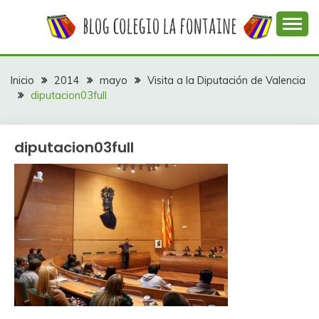
Saltar
al
contenido
Web con contenidos información y actividades del
COLEGIO LA
colegio La Fontaine
FONTAINE
Inicio
2014
mayo
Visita a la Diputación de Valencia
diputacion03full
diputacion03full