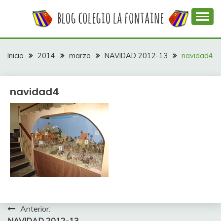
Saltar
al
contenido
Web con contenidos información y actividades del
COLEGIO LA
colegio La Fontaine
FONTAINE
Inicio
2014
marzo
NAVIDAD 2012-13
navidad4
navidad4
Navegación
Anterior:
NAVIDAD 2012-13