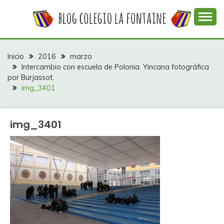
Saltar
al
contenido
Web con contenidos información y actividades del
COLEGIO LA
colegio La Fontaine
FONTAINE
Inicio
2016
marzo
Intercambio con escuela de Polonia. Yincana fotográfica
por Burjassot.
img_3401
img_3401