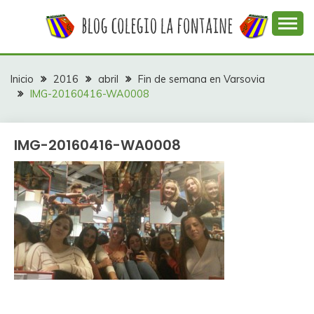
Saltar
al
contenido
Web con contenidos información y actividades del
COLEGIO LA
colegio La Fontaine
FONTAINE
Inicio
2016
abril
Fin de semana en Varsovia
IMG-20160416-WA0008
IMG-20160416-WA0008