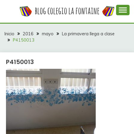
Saltar
al
contenido
Web con contenidos información y actividades del
COLEGIO LA
colegio La Fontaine
FONTAINE
Inicio
2016
mayo
La primavera llega a clase
P4150013
P4150013