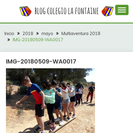
Saltar
al
contenido
Web con contenidos información y actividades del
COLEGIO LA
colegio La Fontaine
FONTAINE
Inicio
2018
mayo
Multiaventura 2018
IMG-20180509-WA0017
IMG-20180509-WA0017