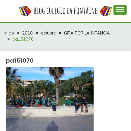
Saltar
al
contenido
Web con contenidos información y actividades del
COLEGIO LA
colegio La Fontaine
FONTAINE
Inicio
2018
octubre
GIRA POR LA INFANCIA
pa151070
pa151070