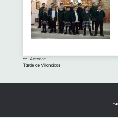
Navegación
Anterior:
Tarde de Villancicos
de
entradas
Fu