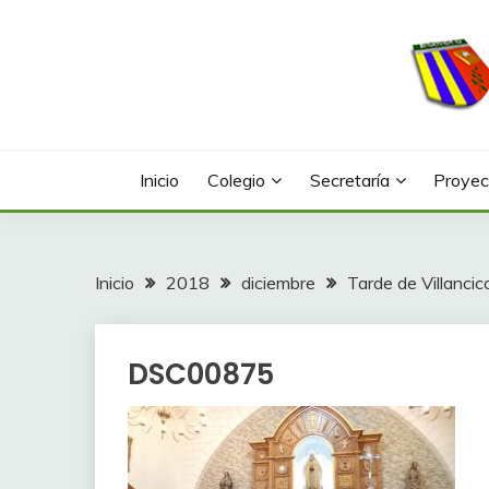
Saltar
al
contenido
Web con contenidos información y actividades del
COLEGIO LA FONTA
Inicio
Colegio
Secretaría
Proyec
Inicio
2018
diciembre
Tarde de Villancic
DSC00875