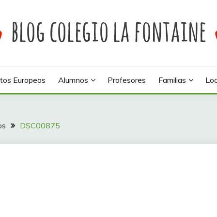
 colegio La Fontaine
INE
tos Europeos
Alumnos
Profesores
Familias
Loc
os
DSC00875