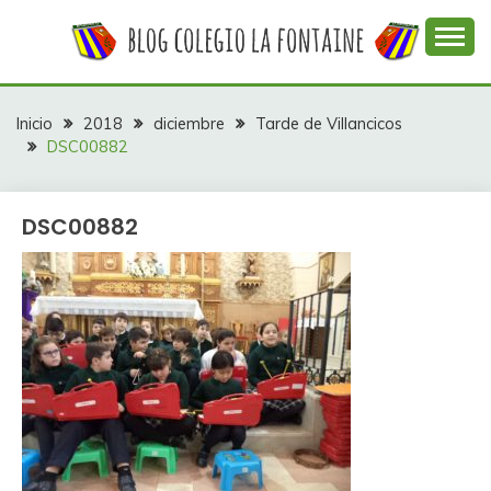
Saltar
al
contenido
Web con contenidos información y actividades del
COLEGIO LA
colegio La Fontaine
FONTAINE
Inicio
2018
diciembre
Tarde de Villancicos
DSC00882
DSC00882