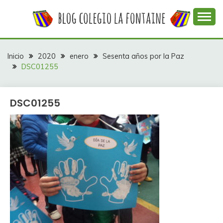
Saltar
al
contenido
Web con contenidos información y actividades del
COLEGIO LA
colegio La Fontaine
FONTAINE
Inicio
2020
enero
Sesenta años por la Paz
DSC01255
DSC01255