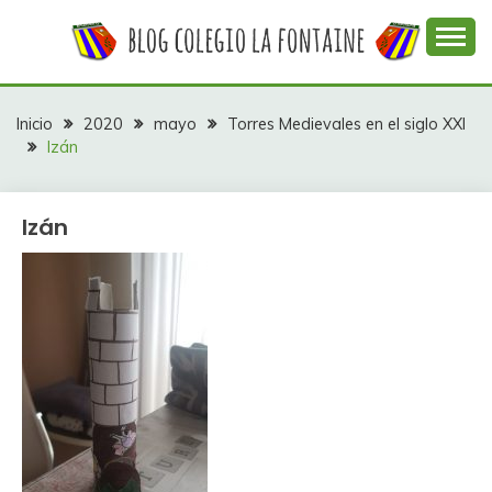
Saltar
al
contenido
Web con contenidos información y actividades del
COLEGIO LA
colegio La Fontaine
FONTAINE
Inicio
2020
mayo
Torres Medievales en el siglo XXI
Izán
Izán