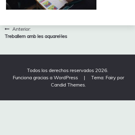
Navegación
Anterior:
Treballem amb les aquarel·les
de
entradas
Todos los derechos reservados 2026.
Funciona gracias a WordPress
|
Tema: Fairy por
Candid Themes
.