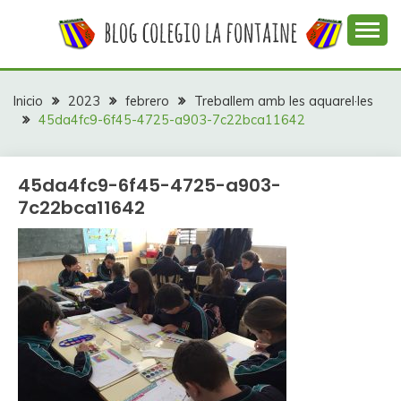
Saltar
al
contenido
Web con contenidos información y actividades del
COLEGIO LA
colegio La Fontaine
FONTAINE
Inicio
2023
febrero
Treballem amb les aquarel·les
45da4fc9-6f45-4725-a903-7c22bca11642
45da4fc9-6f45-4725-a903-
7c22bca11642