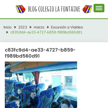
Saltar
al
contenido
Web con contenidos información y actividades del
COLEGIO LA
colegio La Fontaine
FONTAINE
Inicio
2023
marzo
Excursión a Vialdea
c83fc9d4-ae33-4727-b859-f989bd560d91
c83fc9d4-ae33-4727-b859-
f989bd560d91