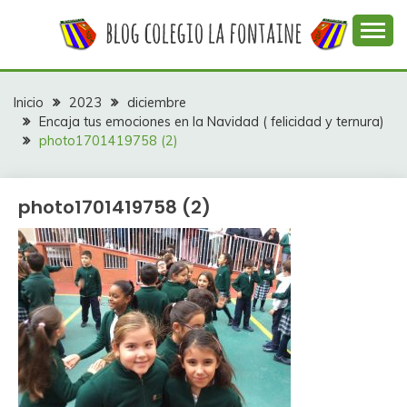
Saltar
al
contenido
Web con contenidos información y actividades del
COLEGIO LA
colegio La Fontaine
FONTAINE
Inicio
2023
diciembre
Encaja tus emociones en la Navidad ( felicidad y ternura)
photo1701419758 (2)
photo1701419758 (2)