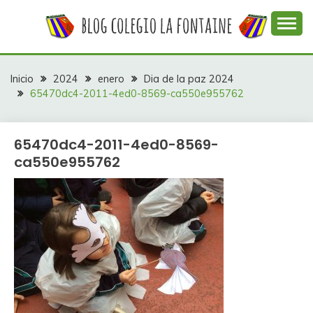
Saltar
al
contenido
Web con contenidos información y actividades del
COLEGIO LA
colegio La Fontaine
FONTAINE
Inicio
2024
enero
Dia de la paz 2024
65470dc4-2011-4ed0-8569-ca550e955762
65470dc4-2011-4ed0-8569-
ca550e955762