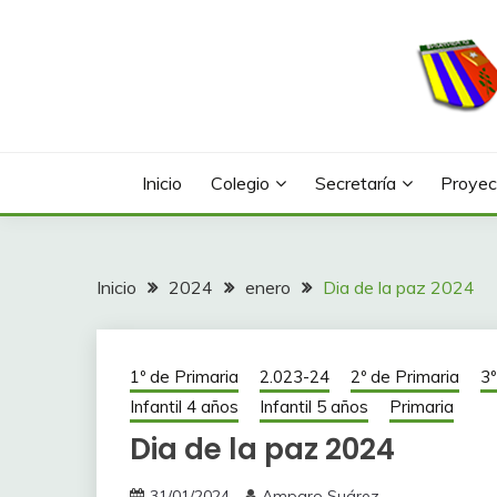
Saltar
al
contenido
Web con contenidos información y actividades del
COLEGIO LA FONTA
Inicio
Colegio
Secretaría
Proyec
Inicio
2024
enero
Dia de la paz 2024
1º de Primaria
2.023-24
2º de Primaria
3º
Infantil 4 años
Infantil 5 años
Primaria
Dia de la paz 2024
31/01/2024
Amparo Suárez