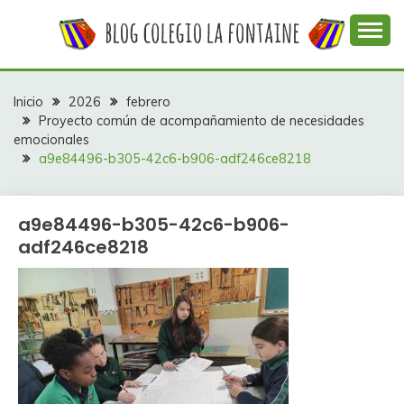
Saltar
al
contenido
Web con contenidos información y actividades del
COLEGIO LA
colegio La Fontaine
FONTAINE
Inicio
2026
febrero
Proyecto común de acompañamiento de necesidades
emocionales
a9e84496-b305-42c6-b906-adf246ce8218
a9e84496-b305-42c6-b906-
adf246ce8218