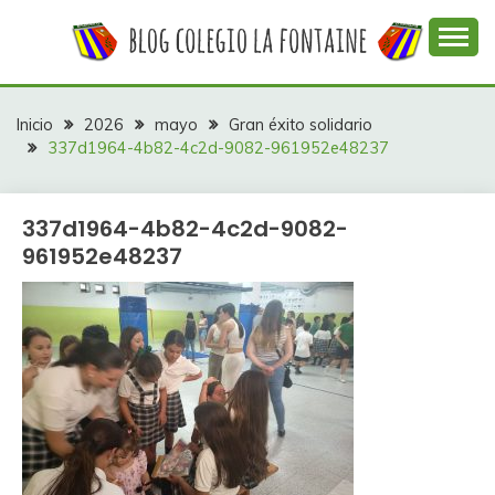
Saltar
al
contenido
Web con contenidos información y actividades del
COLEGIO LA
colegio La Fontaine
FONTAINE
Inicio
2026
mayo
Gran éxito solidario
337d1964-4b82-4c2d-9082-961952e48237
337d1964-4b82-4c2d-9082-
961952e48237