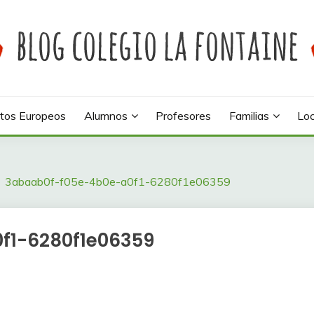
 colegio La Fontaine
INE
tos Europeos
Alumnos
Profesores
Familias
Loc
3abaab0f-f05e-4b0e-a0f1-6280f1e06359
f1-6280f1e06359