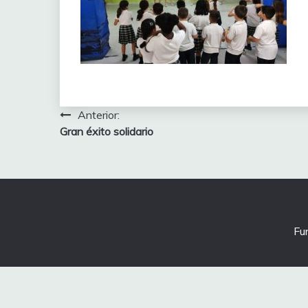
Navegación
Anterior:
Gran éxito solidario
de
entradas
Fu