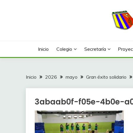
Saltar
al
contenido
Web con contenidos información y actividades del
COLEGIO LA FONTA
Inicio
Colegio
Secretaría
Proyec
Inicio
2026
mayo
Gran éxito solidario
3abaab0f-f05e-4b0e-a0