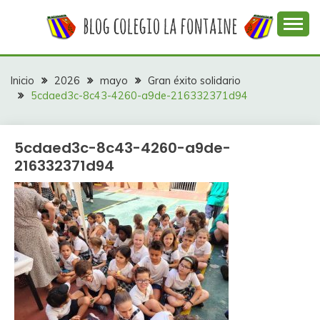
Saltar
al
contenido
Web con contenidos información y actividades del
COLEGIO LA
colegio La Fontaine
FONTAINE
Inicio
2026
mayo
Gran éxito solidario
5cdaed3c-8c43-4260-a9de-216332371d94
5cdaed3c-8c43-4260-a9de-
216332371d94