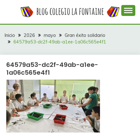
Saltar
al
contenido
Web con contenidos información y actividades del
COLEGIO LA
colegio La Fontaine
FONTAINE
Inicio
2026
mayo
Gran éxito solidario
64579a53-dc2f-49ab-a1ee-1a06c565e4f1
64579a53-dc2f-49ab-a1ee-
1a06c565e4f1