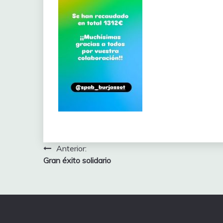
Navegación
Anterior:
Gran éxito solidario
de
entradas