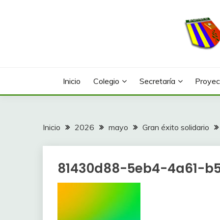
Saltar
al
contenido
Web con contenidos información y actividades del
COLEGIO LA FONTA
Inicio
Colegio
Secretaría
Proyec
Inicio
2026
mayo
Gran éxito solidario
81430d88-5eb4-4a61-b