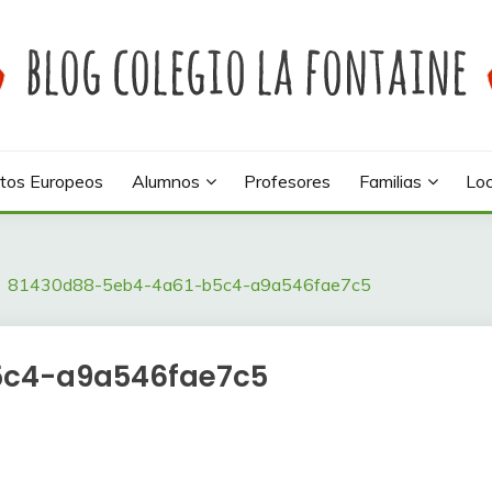
 colegio La Fontaine
INE
tos Europeos
Alumnos
Profesores
Familias
Loc
81430d88-5eb4-4a61-b5c4-a9a546fae7c5
5c4-a9a546fae7c5