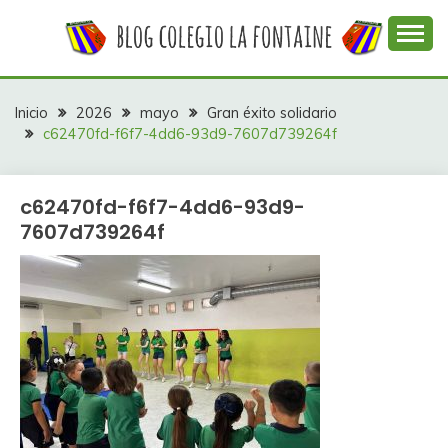
Saltar
al
contenido
Web con contenidos información y actividades del
COLEGIO LA
colegio La Fontaine
FONTAINE
Inicio
2026
mayo
Gran éxito solidario
c62470fd-f6f7-4dd6-93d9-7607d739264f
c62470fd-f6f7-4dd6-93d9-
7607d739264f