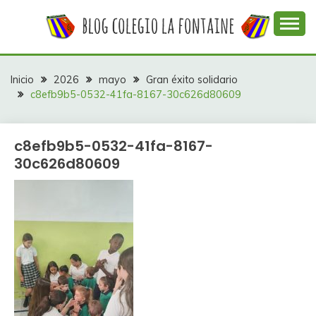
Saltar
al
contenido
Web con contenidos información y actividades del
COLEGIO LA
colegio La Fontaine
FONTAINE
Inicio
2026
mayo
Gran éxito solidario
c8efb9b5-0532-41fa-8167-30c626d80609
c8efb9b5-0532-41fa-8167-
30c626d80609