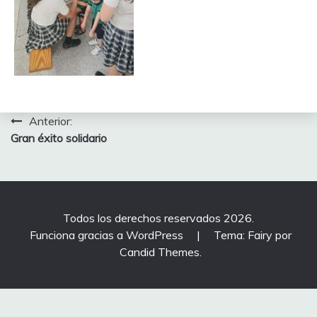
Navegación
Anterior:
Gran éxito solidario
de
entradas
Todos los derechos reservados 2026.
Funciona gracias a WordPress
|
Tema: Fairy por
Candid Themes
.