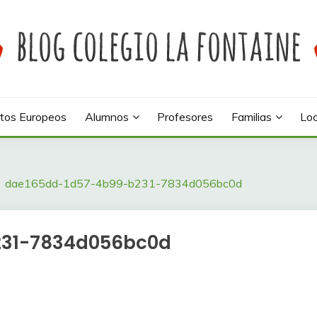
 colegio La Fontaine
INE
tos Europeos
Alumnos
Profesores
Familias
Loc
dae165dd-1d57-4b99-b231-7834d056bc0d
231-7834d056bc0d