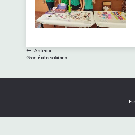
Navegación
Anterior:
Gran éxito solidario
de
entradas
Fu