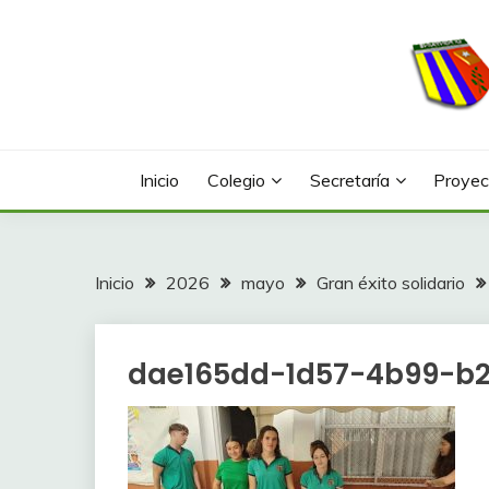
Saltar
al
contenido
Web con contenidos información y actividades del
COLEGIO LA FONTA
Inicio
Colegio
Secretaría
Proyec
Inicio
2026
mayo
Gran éxito solidario
dae165dd-1d57-4b99-b