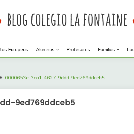
 colegio La Fontaine
INE
tos Europeos
Alumnos
Profesores
Familias
Loc
0000653e-3ca1-4627-9ddd-9ed769ddceb5
ddd-9ed769ddceb5