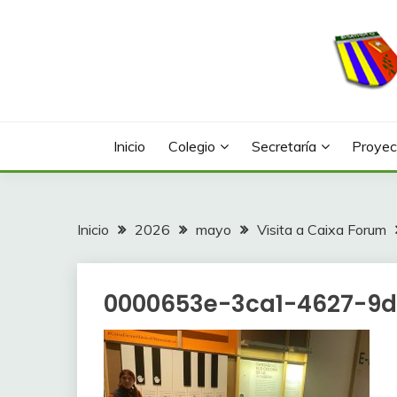
Saltar
al
contenido
Web con contenidos información y actividades del
COLEGIO LA FONTA
Inicio
Colegio
Secretaría
Proyec
Inicio
2026
mayo
Visita a Caixa Forum
0000653e-3ca1-4627-9