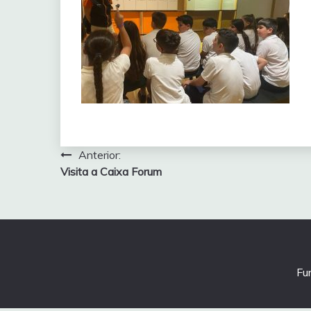
Navegación
Anterior:
Visita a Caixa Forum
de
entradas
Fu