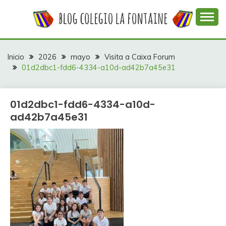
Saltar
al
contenido
Web con contenidos información y actividades del
COLEGIO LA
colegio La Fontaine
FONTAINE
Inicio
2026
mayo
Visita a Caixa Forum
01d2dbc1-fdd6-4334-a10d-ad42b7a45e31
01d2dbc1-fdd6-4334-a10d-
ad42b7a45e31