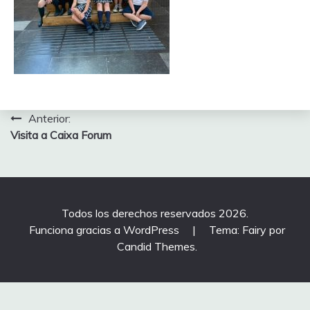
Navegación
Anterior:
Visita a Caixa Forum
de
entradas
Todos los derechos reservados 2026.
Funciona gracias a WordPress
|
Tema: Fairy por
Candid Themes
.