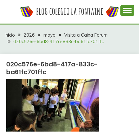
Saltar
al
contenido
Web con contenidos información y actividades del
COLEGIO LA
colegio La Fontaine
FONTAINE
Inicio
2026
mayo
Visita a Caixa Forum
020c576e-6bd8-417a-833c-ba61fc701ffc
020c576e-6bd8-417a-833c-
ba61fc701ffc