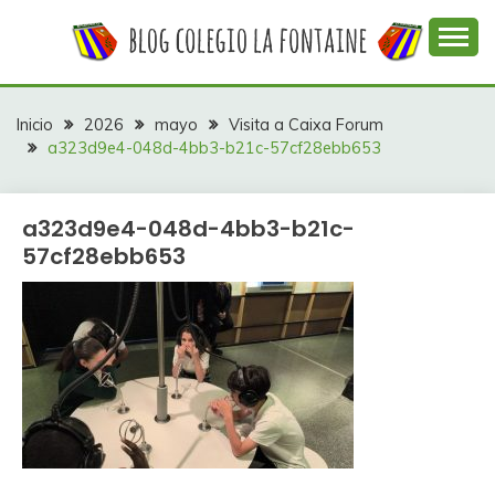
Saltar
al
contenido
Web con contenidos información y actividades del
COLEGIO LA
colegio La Fontaine
FONTAINE
Inicio
2026
mayo
Visita a Caixa Forum
a323d9e4-048d-4bb3-b21c-57cf28ebb653
a323d9e4-048d-4bb3-b21c-
57cf28ebb653