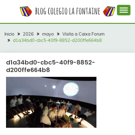
Saltar
al
contenido
Web con contenidos información y actividades del
COLEGIO LA
colegio La Fontaine
FONTAINE
Inicio
2026
mayo
Visita a Caixa Forum
d1a34bd0-cbc5-40f9-8852-d200ffe664b8
d1a34bd0-cbc5-40f9-8852-
d200ffe664b8