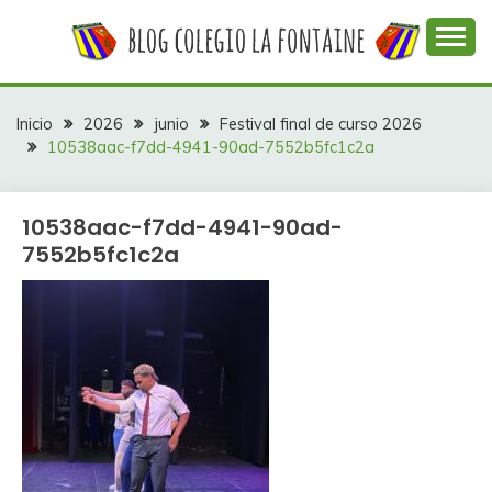
Saltar
al
contenido
Web con contenidos información y actividades del
COLEGIO LA
colegio La Fontaine
FONTAINE
Inicio
2026
junio
Festival final de curso 2026
10538aac-f7dd-4941-90ad-7552b5fc1c2a
10538aac-f7dd-4941-90ad-
7552b5fc1c2a