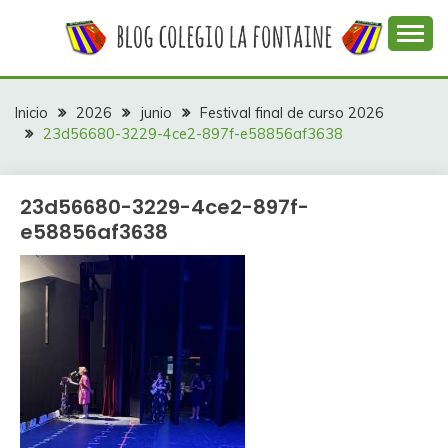
Saltar
al
contenido
Web con contenidos información y actividades del
COLEGIO LA
colegio La Fontaine
FONTAINE
Inicio
2026
junio
Festival final de curso 2026
23d56680-3229-4ce2-897f-e58856af3638
23d56680-3229-4ce2-897f-
e58856af3638