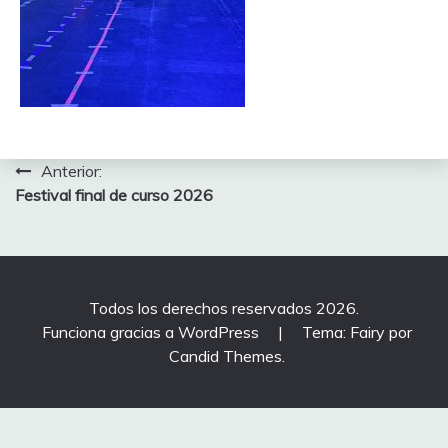
Navegación
Anterior:
Festival final de curso 2026
de
entradas
Todos los derechos reservados 2026.
Funciona gracias a WordPress
|
Tema: Fairy por
Candid Themes
.