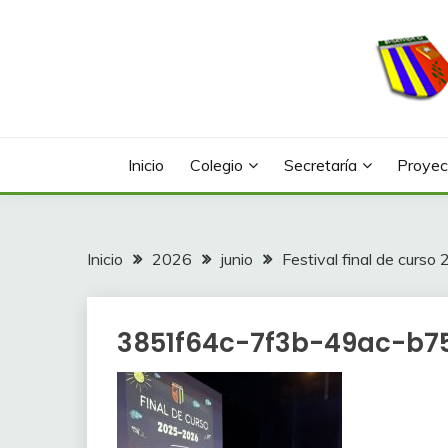
Saltar
al
contenido
Web con contenidos información y actividades del
COLEGIO LA FONTA
Inicio
Colegio
Secretaría
Proyec
Inicio
2026
junio
Festival final de curso
3851f64c-7f3b-49ac-b7