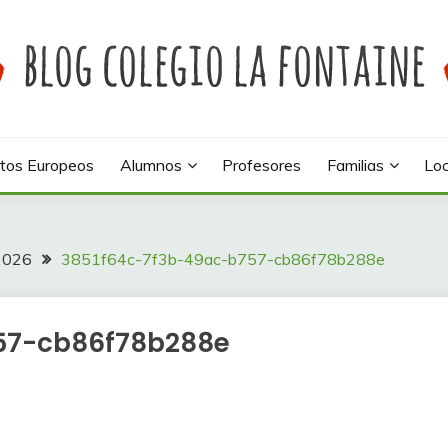
 colegio La Fontaine
INE
tos Europeos
Alumnos
Profesores
Familias
Loc
 2026
3851f64c-7f3b-49ac-b757-cb86f78b288e
57-cb86f78b288e