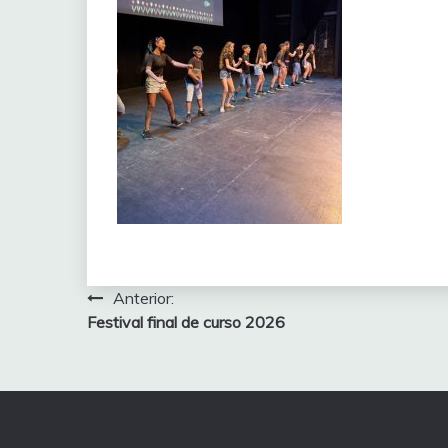
Navegación
Anterior:
Festival final de curso 2026
de
entradas