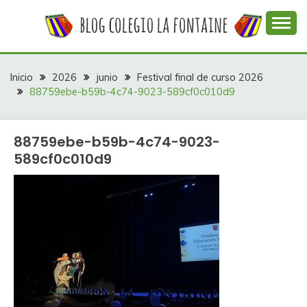
Saltar
al
contenido
Web con contenidos información y actividades del
COLEGIO LA
colegio La Fontaine
FONTAINE
Inicio
2026
junio
Festival final de curso 2026
88759ebe-b59b-4c74-9023-589cf0c010d9
88759ebe-b59b-4c74-9023-
589cf0c010d9