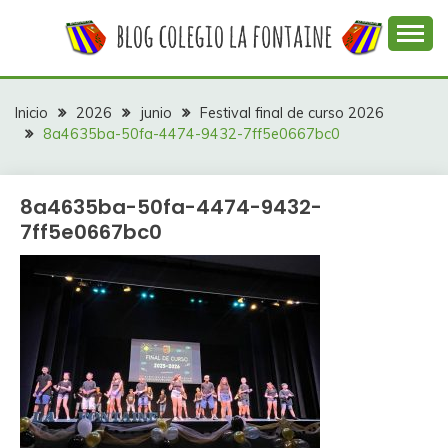
Saltar
al
contenido
Web con contenidos información y actividades del
COLEGIO LA
colegio La Fontaine
FONTAINE
Inicio
2026
junio
Festival final de curso 2026
8a4635ba-50fa-4474-9432-7ff5e0667bc0
8a4635ba-50fa-4474-9432-
7ff5e0667bc0