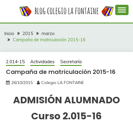
Saltar
al
contenido
Web con contenidos información y actividades del
COLEGIO LA
colegio La Fontaine
FONTAINE
Inicio
2015
marzo
Campaña de matriculación 2015-16
2.014-15
Actividades
Secretaría
Campaña de matriculación 2015-16
26/10/2015
Colegio LA FONTAINE
ADMISIÓN ALUMNADO
Curso 2.015-16