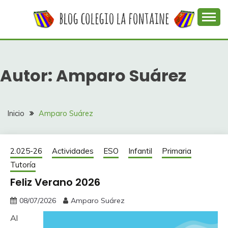
Saltar
al
contenido
Web con contenidos información y actividades del
COLEGIO LA
colegio La Fontaine
FONTAINE
Autor:
Amparo Suárez
Inicio
Amparo Suárez
2.025-26
Actividades
ESO
Infantil
Primaria
Tutoría
Feliz Verano 2026
08/07/2026
Amparo Suárez
Al