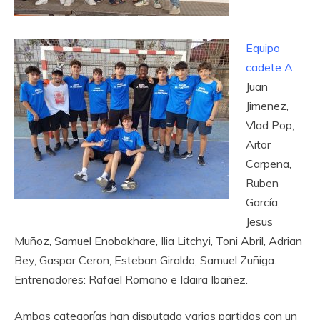
Equipo
cadete A
:
Juan
Jimenez,
Vlad Pop,
Aitor
Carpena,
Ruben
García,
Jesus
Muñoz, Samuel Enobakhare, Ilia Litchyi, Toni Abril, Adrian
Bey, Gaspar Ceron, Esteban Giraldo, Samuel Zuñiga.
Entrenadores: Rafael Romano e Idaira Ibañez.
Ambas categorías han disputado varios partidos con un