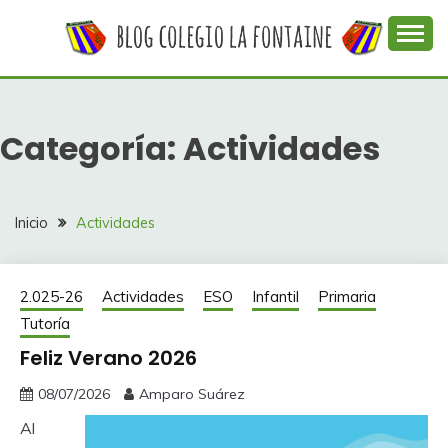
Saltar
al
contenido
Web con contenidos información y actividades del
COLEGIO LA
colegio La Fontaine
FONTAINE
Categoría:
Actividades
Inicio
Actividades
2.025-26
Actividades
ESO
Infantil
Primaria
Tutoría
Feliz Verano 2026
08/07/2026
Amparo Suárez
Al