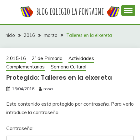
Saltar
al
contenido
Web con contenidos información y actividades del
COLEGIO LA
colegio La Fontaine
FONTAINE
Inicio
2016
marzo
Talleres en la eixereta
2.015-16
2º de Primaria
Actividades
Complementarias
Semana Cultural
Protegido: Talleres en la eixereta
15/04/2016
rosa
Este contenido está protegido por contraseña. Para verlo
introduce la contraseña.
Contraseña: