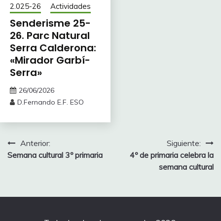
2.025-26
Actividades
Senderisme 25-
26. Parc Natural
Serra Calderona:
«Mirador Garbí-
Serra»
26/06/2026
D.Fernando E.F. ESO
Navegación
Anterior:
Siguiente:
Semana cultural 3º primaria
4º de primaria celebra la
de
semana cultural
entradas