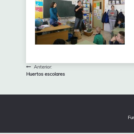
Navegación
Anterior:
Huertos escolares
de
entradas
Fu