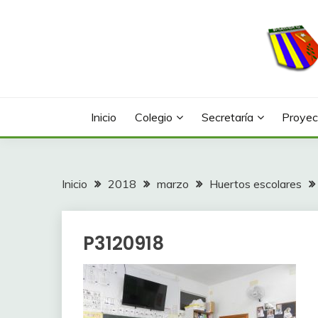
Saltar
al
contenido
Web con contenidos información y actividades del
COLEGIO LA FONTA
Inicio
Colegio
Secretaría
Proyec
Inicio
2018
marzo
Huertos escolares
P3120918