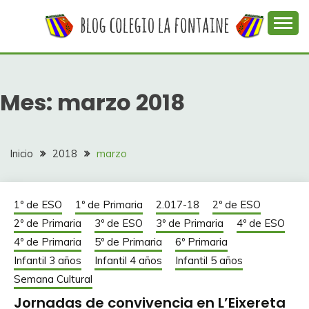
Saltar
al
contenido
Web con contenidos información y actividades del
COLEGIO LA
colegio La Fontaine
FONTAINE
Mes:
marzo 2018
Inicio
2018
marzo
1º de ESO
1º de Primaria
2.017-18
2º de ESO
2º de Primaria
3º de ESO
3º de Primaria
4º de ESO
4º de Primaria
5º de Primaria
6º Primaria
Infantil 3 años
Infantil 4 años
Infantil 5 años
Semana Cultural
Jornadas de convivencia en L’Eixereta