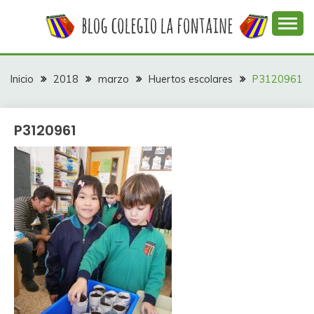
Saltar
al
contenido
Web con contenidos información y actividades del
COLEGIO LA
colegio La Fontaine
FONTAINE
Inicio
2018
marzo
Huertos escolares
P3120961
P3120961