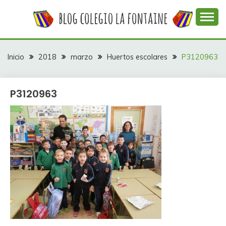
Saltar
al
contenido
Web con contenidos información y actividades del
COLEGIO LA
colegio La Fontaine
FONTAINE
Inicio
2018
marzo
Huertos escolares
P3120963
P3120963