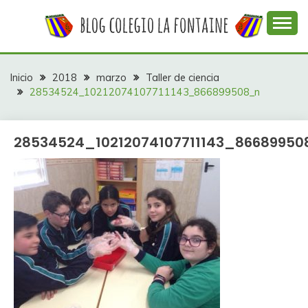
Saltar
al
contenido
Web con contenidos información y actividades del
COLEGIO LA
colegio La Fontaine
FONTAINE
Inicio
2018
marzo
Taller de ciencia
28534524_10212074107711143_866899508_n
28534524_10212074107711143_86689950